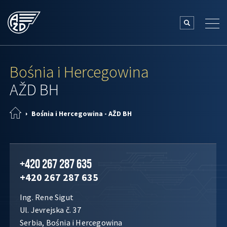
Bośnia i Hercegowina
AŽD BH
Bośnia i Hercegowina - AŽD BH
+420 267 287 635
+420 267 287 635
Ing. Rene Sigut
Ul. Jevrejska č. 37
Serbia, Bośnia i Hercegowina