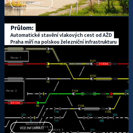
VÍCE INFORMACÍ
Průlom:
Automatické stavění vlakových cest od AŽD
Praha míří na polskou železniční infrastrukturu
VÍCE INFORMACÍ