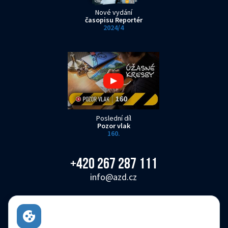
Nové vydání
časopisu Reportér
2024/4
Poslední díl
Pozor vlak
160.
+420 267 287 111
info@azd.cz
AŽD Praha s.r.o.
Žirovnická 3146/2, Záběhlice, 106 00 Praha 10
Česká republika