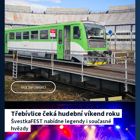
VÍCE INFORMACÍ
Třebívlice čeká hudební víkend roku
ŠvestkaFEST nabídne legendy i současné
hvězdy