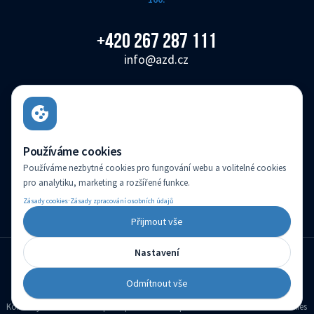
+420 267 287 111
info@azd.cz
AŽD Praha s.r.o.
Žirovnická 3146/2, Záběhlice, 106 00 Praha 10
Česká republika
Používáme cookies
Používáme nezbytné cookies pro fungování webu a volitelné cookies
AŽD Praha s.r.o. je zapsaná v obchodním rejstříku vedeném Městským soudem v
pro analytiku, marketing a rozšířené funkce.
Praze pod sp. zn.: C 14616
·
Zásady cookies
Zásady zpracování osobních údajů
(c) Created by
Přijmout vše
Nastavení
Čeština
Změnit jazyk
Odmítnout vše
Kontakty
Prohlášení přístupnosti
Mapa stránek
Nastavení cookies