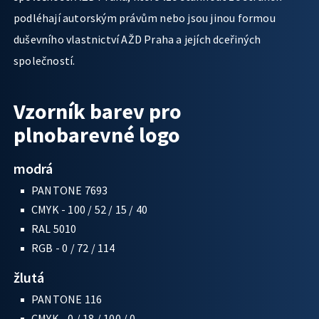
podléhají autorským právům nebo jsou jinou formou
duševního vlastnictví AŽD Praha a jejích dceřiných
společností.
Vzorník barev pro
plnobarevné logo
modrá
PANTONE 7693
CMYK - 100 / 52 / 15 / 40
RAL 5010
RGB - 0 / 72 / 114
žlutá
PANTONE 116
CMYK - 0 / 18 / 100 / 0