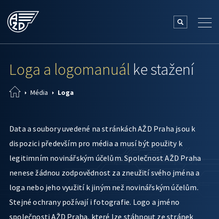
Loga a logomanuál
ke stažení
Média
Loga
Data a soubory uvedené na stránkách AŽD Praha jsou k
dispozici především pro média a musí být použity k
legitimním novinářským účelům. Společnost AŽD Praha
nenese žádnou zodpovědnost za zneužití svého jména a
loga nebo jeho využití k jiným než novinářským účelům.
Stejné ochrany požívají i fotografie. Logo a jméno
společnosti AŽD Praha, které lze stáhnout ze stránek