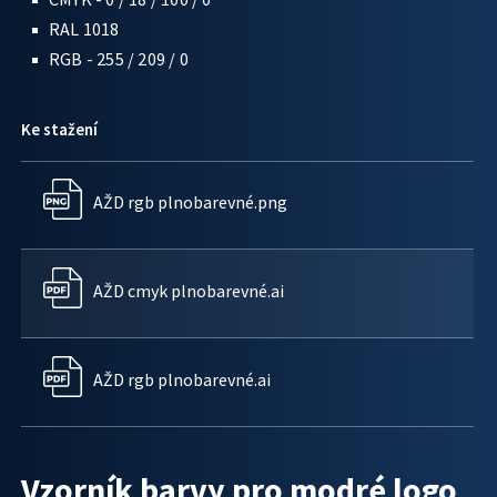
RAL 1018
RGB - 255 / 209 / 0
Ke stažení
AŽD rgb plnobarevné.png
AŽD cmyk plnobarevné.ai
AŽD rgb plnobarevné.ai
Vzorník barvy pro modré logo