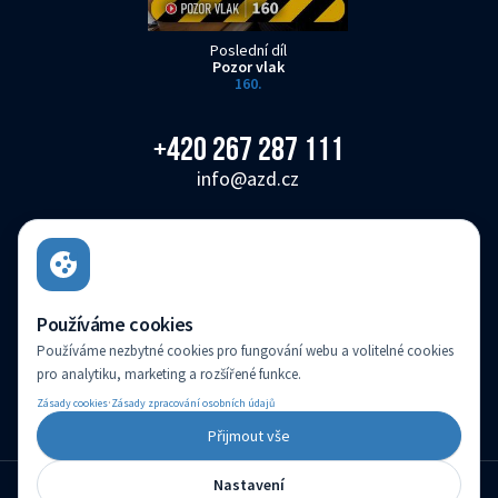
Poslední díl
Pozor vlak
160.
+420 267 287 111
info@azd.cz
AŽD Praha s.r.o.
Žirovnická 3146/2, Záběhlice, 106 00 Praha 10
Česká republika
Používáme cookies
Používáme nezbytné cookies pro fungování webu a volitelné cookies
AŽD Praha s.r.o. je zapsaná v obchodním rejstříku vedeném Městským soudem v
pro analytiku, marketing a rozšířené funkce.
Praze pod sp. zn.: C 14616
·
Zásady cookies
Zásady zpracování osobních údajů
(c) Created by
Přijmout vše
Nastavení