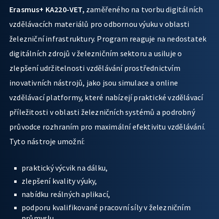
Erasmus+ KA220-VET,
zaměřeného na tvorbu digitálních
vzdělávacích materiálů pro odbornou výuku v oblasti
železniční infrastruktury. Program reaguje na nedostatek
digitálních zdrojů v železničním sektoru a usiluje o
zlepšení udržitelnosti vzdělávání prostřednictvím
inovativních nástrojů, jako jsou simulace a online
vzdělávací platformy, které nabízejí praktické vzdělávací
příležitosti v oblasti železničních systémů a podrobný
průvodce rozhraním pro maximální efektivitu vzdělávání.
Tyto nástroje umožní:
praktický výcvik na dálku,
zlepšení kvality výuky,
nabídku reálných aplikací,
podporu kvalifikované pracovní síly v železničním
průmyslu.