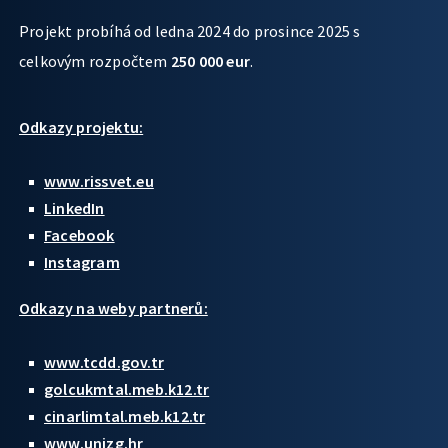
Projekt probíhá od ledna 2024 do prosince 2025 s
celkovým rozpočtem
250 000 eur
.
Odkazy projektu:
www.rissvet.eu
LinkedIn
Facebook
Instagram
Odkazy na weby partnerů:
www.tcdd.gov.tr
golcukmtal.meb.k12.tr
cinarlimtal.meb.k12.tr
www.unizg.hr