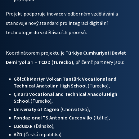
Projekt podporuje inovace v odborném vzdělávání a
stanovuje nový standard pro integraci digitální
technologie do vzdělávacích procesů.
Koordinátorem projektu je
Türkiye Cumhuriyeti Devlet
Demiryolları – TCDD (Turecko)
, přičemž partnery jsou:
Gölcük Martyr Volkan Tantürk Vocational and
Technical Anatolian High School
(Turecko),
Çınarlı Vocational and Technical Anadolu High
School
(Turecko),
University of Zagreb
(Chorvatsko),
Fondazione ITS Antonio Cuccovillo
(Itálie),
LudusXR
(Dánsko),
AŽD
(Česká republika).