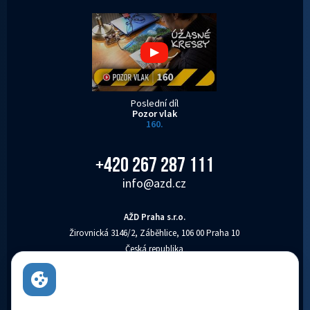
Poslední díl
Pozor vlak
160.
+420 267 287 111
info@azd.cz
AŽD Praha s.r.o.
Žirovnická 3146/2, Záběhlice, 106 00 Praha 10
Česká republika
AŽD Praha s.r.o. je zapsaná v obchodním rejstříku vedeném Městským soudem v