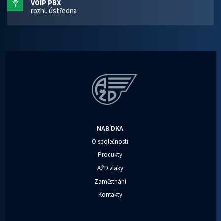
VOIP PBX
rozhl. ústředna
NABÍDKA
O společnosti
Produkty
AŽD vlaky
Zaměstnání
Kontakty