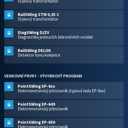
Stykový transformátor
RailSWing STM 0,93 C
Stykový transformátor
DiagSWing DJZV
Diagnostika jedoucích železničních vozidel
RailSWing DELOK
Detektor lomu kolejnice
VENKOVNÍ PRVKY - VÝHYBKOVÝ PROGRAM
PointSWing EP-6xx
Elektromotorický přestavník (typová řada EP-6xx)
PointSWing EP-649
Elektromotorický přestavník
PointSWing EP-650
Elektromotorický přestavník