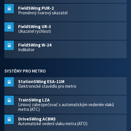
FieldSWing PUR-2
Proměnný tvarový ukazatel
FieldSWing UR-3
Ukazatel rychlosti
FieldSWing W-24
Indikátor
SYSTÉMY PRO METRO
StationSWing ESA-11M
Elektronické stavědlo pro metro
TrainSWing LZA
Liniový zabezpečovač s automatickým vedením vlaků
metra (ATC)
DriveSWing ACBM3
Automatické vedení vlaku metra (ATO)