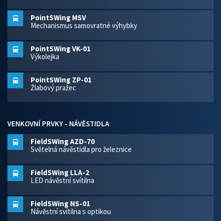
PointSWing MSV
Mechanismus samovratné výhybky
PointSWing VK-01
Výkolejka
PointSWing ZP-01
Žlabový pražec
VENKOVNÍ PRVKY - NÁVĚSTIDLA
FieldSWing AZD-70
Světelná návěstidla pro železnice
FieldSWing LLA-2
LED návěstní svítilna
FieldSWing NS-01
Návěstní svítilna s optikou