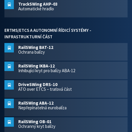
TrackSWing AHP-03
Automatické hradlo
ERTMS/ETCS A AUTONOMNÍ ŘÍDICÍ SYSTÉMY -
INFRASTRUKTURNÍ ČÁST
RailSWing BAT-12
Ochrana balízy
RailSWing IKBA-12
Inhibující kryt pro balízy ABA-12
DriveSWing DRS-10
ATO over ETCS – traťová část
RailSWing ABA-12
Nepřepínatelná eurobalíza
RailSWing OB-01
Ochranný kryt balízy