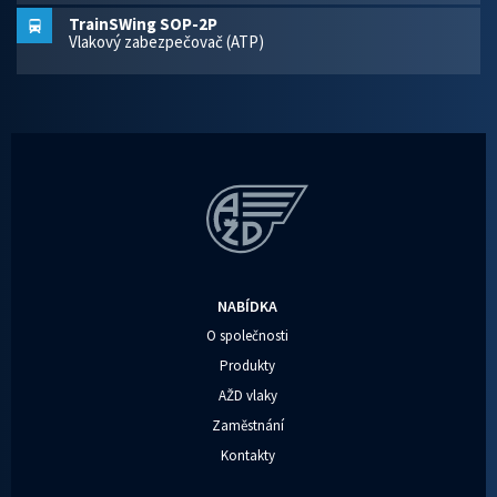
TrainSWing SOP-2P
Vlakový zabezpečovač (ATP)
NABÍDKA
O společnosti
Produkty
AŽD vlaky
Zaměstnání
Kontakty