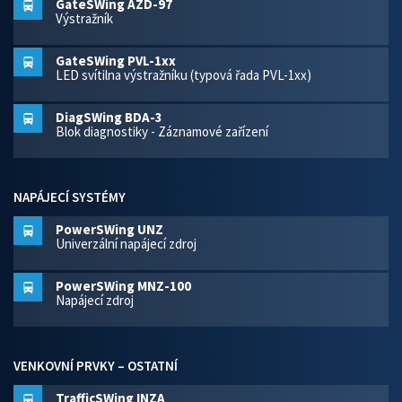
GateSWing AZD-97
Výstražník
GateSWing PVL-1xx
LED svítilna výstražníku (typová řada PVL-1xx)
DiagSWing BDA-3
Blok diagnostiky - Záznamové zařízení
NAPÁJECÍ SYSTÉMY
PowerSWing UNZ
Univerzální napájecí zdroj
PowerSWing MNZ-100
Napájecí zdroj
VENKOVNÍ PRVKY – OSTATNÍ
TrafficSWing INZA