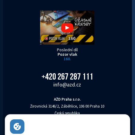
Poslední díl
Pozor vlak
160.
+420 267 287 111
info@azd.cz
AŽD Praha s.r.o.
Žirovnická 3146/2, Záběhlice, 106 00 Praha 10
Česká republika
AŽD Praha s.r.o. je zapsaná v obchodním rejstříku vedeném Městským soudem v