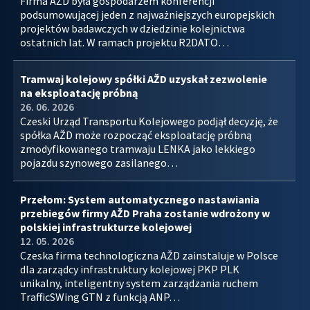
Firma AŽD była gospodarzem konferencji
podsumowującej jeden z najważniejszych europejskich
projektów badawczych w dziedzinie kolejnictwa
ostatnich lat. W ramach projektu R2DATO…
Tramwaj kolejowy spółki AŽD uzyskał zezwolenie
na eksploatację próbną
26. 06. 2026
Czeski Urząd Transportu Kolejowego podjął decyzję, że
spółka AŽD może rozpocząć eksploatację próbną
zmodyfikowanego tramwaju LENKA jako lekkiego
pojazdu szynowego zasilanego…
Przełom: System automatycznego nastawiania
przebiegów firmy AŽD Praha zostanie wdrożony w
polskiej infrastrukturze kolejowej
12. 05. 2026
Czeska firma technologiczna AŽD zainstaluje w Polsce
dla zarządcy infrastruktury kolejowej PKP PLK
unikalny, inteligentny system zarządzania ruchem
TrafficSWing GTN z funkcją ANP…