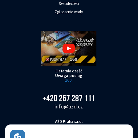
Świadectwa
Zgłoszenie wady
Ostatnia część
Uwaga pociąg
160.
+420 267 287 111
info@azd.cz
AŽD Praha s.r.o.
Žirovnická 3146/2, Záběhlice, 106 00 Praha 10
Česká republika