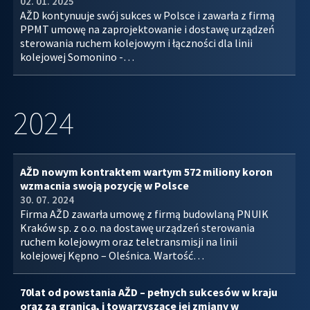
02. 01. 2025
AŽD kontynuuje swój sukces w Polsce i zawarła z firmą
PPMT umowę na zaprojektowanie i dostawę urządzeń
sterowania ruchem kolejowym i łączności dla linii
kolejowej Somonino -…
2024
AŽD nowym kontraktem wartym 572 miliony koron
wzmacnia swoją pozycję w Polsce
30. 07. 2024
Firma AŽD zawarła umowę z firmą budowlaną PNUIK
Kraków sp. z o.o. na dostawę urządzeń sterowania
ruchem kolejowym oraz teletransmisji na linii
kolejowej Kępno – Oleśnica. Wartość…
70lat od powstania AŽD – pełnych sukcesów w kraju
oraz za granicą, i towarzyszące jej zmiany w