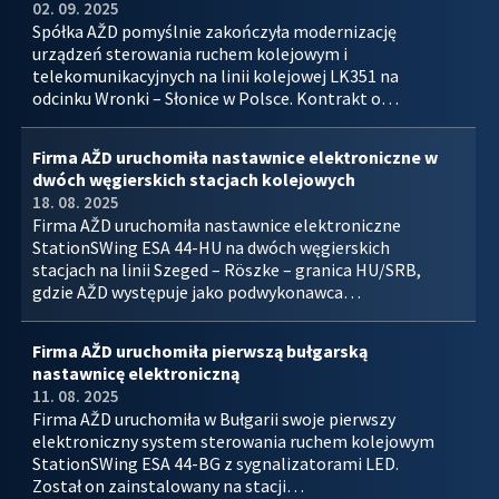
02. 09. 2025
Spółka AŽD pomyślnie zakończyła modernizację
urządzeń sterowania ruchem kolejowym i
telekomunikacyjnych na linii kolejowej LK351 na
odcinku Wronki – Słonice w Polsce. Kontrakt o…
Firma AŽD uruchomiła nastawnice elektroniczne w
dwóch węgierskich stacjach kolejowych
18. 08. 2025
Firma AŽD uruchomiła nastawnice elektroniczne
StationSWing ESA 44-HU na dwóch węgierskich
stacjach na linii Szeged – Röszke – granica HU/SRB,
gdzie AŽD występuje jako podwykonawca…
Firma AŽD uruchomiła pierwszą bułgarską
nastawnicę elektroniczną
11. 08. 2025
Firma AŽD uruchomiła w Bułgarii swoje pierwszy
elektroniczny system sterowania ruchem kolejowym
StationSWing ESA 44-BG z sygnalizatorami LED.
Został on zainstalowany na stacji…