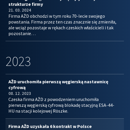
strukturze firmy
21. 03. 2024
Firma AŽD obchodzi w tym roku 70-lecie swojego
powstania. Firma przez ten czas znacznie się zmieniła,
ale wciąż pozostaje w rękach czeskich właścicieli i tak
pozostanie…
2023
AŽD uruchomiła pierwszą węgierską nastawnicę
cyfrową
08. 12. 2023
Czeska firma AŽD z powodzeniem uruchomiła
pierwszą węgierską cyfrową blokadę stacyjną ESA-44-
HU na stacji kolejowej Röszke.
Firma AŽD uzyskała 6 kontrakt w Polsce