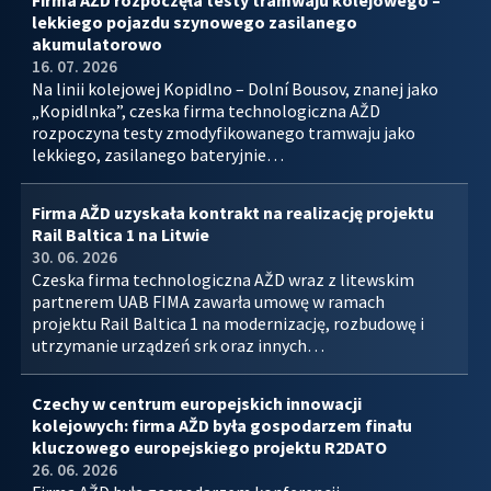
Firma AŽD rozpoczęła testy tramwaju kolejowego –
lekkiego pojazdu szynowego zasilanego
akumulatorowo
16. 07. 2026
Na linii kolejowej Kopidlno – Dolní Bousov, znanej jako
„Kopidlnka”, czeska firma technologiczna AŽD
rozpoczyna testy zmodyfikowanego tramwaju jako
lekkiego, zasilanego bateryjnie…
Firma AŽD uzyskała kontrakt na realizację projektu
Rail Baltica 1 na Litwie
30. 06. 2026
Czeska firma technologiczna AŽD wraz z litewskim
partnerem UAB FIMA zawarła umowę w ramach
projektu Rail Baltica 1 na modernizację, rozbudowę i
utrzymanie urządzeń srk oraz innych…
Czechy w centrum europejskich innowacji
kolejowych: firma AŽD była gospodarzem finału
kluczowego europejskiego projektu R2DATO
26. 06. 2026