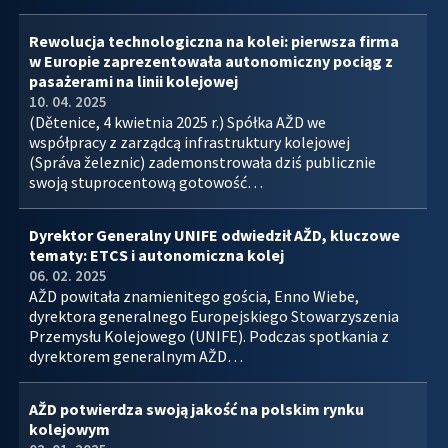
Rewolucja technologiczna na kolei: pierwsza firma
w Europie zaprezentowała autonomiczny pociąg z
pasażerami na linii kolejowej
10. 04. 2025
(Dětenice, 4 kwietnia 2025 r.) Spółka AŽD we
współpracy z zarządcą infrastruktury kolejowej
(Správa železnic) zademonstrowała dziś publicznie
swoją stuprocentową gotowość…
Dyrektor Generalny UNIFE odwiedził AŽD, kluczowe
tematy: ETCS i autonomiczna kolej
06. 02. 2025
AŽD powitała znamienitego gościa, Enno Wiebe,
dyrektora generalnego Europejskiego Stowarzyszenia
Przemysłu Kolejowego (UNIFE). Podczas spotkania z
dyrektorem generalnym AŽD…
AŽD potwierdza swoją jakość na polskim rynku
kolejowym