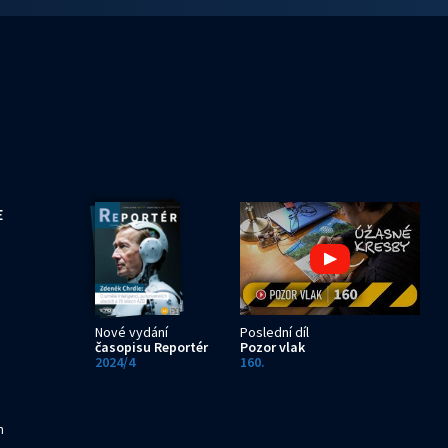
E
Nové vydání
Poslední díl
časopisu Reportér
Pozor vlak
2024/4
160.
h