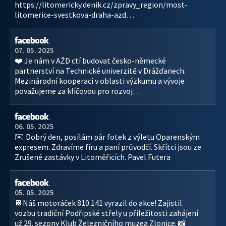
https://litomericky.denik.cz/zpravy_region/most-
litomerice-svestkova-draha-azd…
07. 05. 2025
❤️ Je nám v AŽD ctí budovat česko-německé
partnerství na Technické univerzitě v Drážďanech.
Mezinárodní kooperaci v oblasti výzkumu a vývoje
považujeme za klíčovou pro rozvoj…
06. 05. 2025
✉️ Dobrý den, posílám pár fotek z výletu Oparenským
expresem. Zdravíme fíru a paní průvodčí. Skřítci jsou ze
Zrušené zastávky v Litoměřicích. Pavel Futera
05. 05. 2025
🚆Náš motoráček 810.141 vyrazil do akce! Zajistil
vozbu tradiční Podřipské střely u příležitosti zahájení
už 29. sezony Klub Železničního muzea Zlonice. 📸