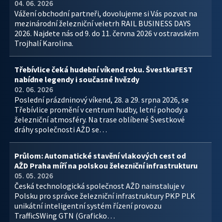
04. 06. 2026
Vážení obchodní partneři, dovolujeme si Vás pozvat na
mezinárodní železniční veletrh RAIL BUSINESS DAYS
2026. Najdete nás od 9. do 11. června 2026 v ostravském
Trojhalí Karolina.
Třebívlice čeká hudební víkend roku. ŠvestkaFEST
nabídne legendy i současné hvězdy
02. 06. 2026
Poslední prázdninový víkend, 28. a 29. srpna 2026, se
Třebívlice promění v centrum hudby, letní pohody a
železniční atmosféry. Na trase oblíbené Švestkové
dráhy společnosti AŽD se…
Průlom: Automatické stavění vlakových cest od
AŽD Praha míří na polskou železniční infrastrukturu
05. 05. 2026
Česká technologická společnost AŽD nainstaluje v
Polsku pro správce železniční infrastruktury PKP PLK
unikátní inteligentní systém řízení provozu
TrafficSWing GTN (Graficko…