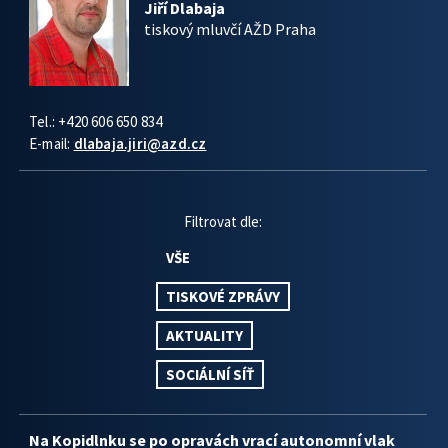
Jiří Dlabaja
tiskový mluvčí AŽD Praha
Tel.: +420 606 650 834
E-mail:
dlabaja.jiri@azd.cz
Filtrovat dle:
VŠE
TISKOVÉ ZPRÁVY
AKTUALITY
SOCIÁLNÍ SÍŤ
Na Kopidlnku se po opravách vrací autonomní vlak