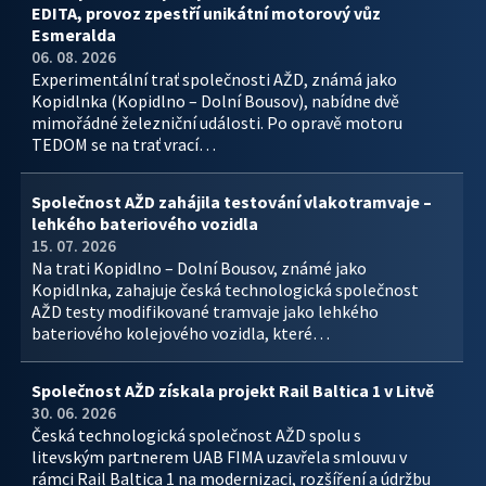
EDITA, provoz zpestří unikátní motorový vůz
Esmeralda
06. 08. 2026
Experimentální trať společnosti AŽD, známá jako
Kopidlnka (Kopidlno – Dolní Bousov), nabídne dvě
mimořádné železniční události. Po opravě motoru
TEDOM se na trať vrací…
Společnost AŽD zahájila testování vlakotramvaje –
lehkého bateriového vozidla
15. 07. 2026
Na trati Kopidlno – Dolní Bousov, známé jako
Kopidlnka, zahajuje česká technologická společnost
AŽD testy modifikované tramvaje jako lehkého
bateriového kolejového vozidla, které…
Společnost AŽD získala projekt Rail Baltica 1 v Litvě
30. 06. 2026
Česká technologická společnost AŽD spolu s
litevským partnerem UAB FIMA uzavřela smlouvu v
rámci Rail Baltica 1 na modernizaci, rozšíření a údržbu