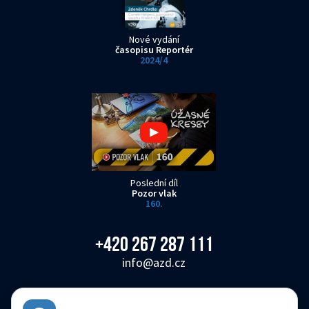
Nové vydání
časopisu Reportér
2024/4
Poslední díl
Pozor vlak
160.
+420 267 287 111
info@azd.cz
AŽD Praha s.r.o.