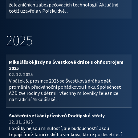
železničních zabezpečovacích technologií. Aktuálně
totiž uzavřela v Polsku dvě…
2025
Mikulášské jízdy na Švestkové dráze s ohňostrojem
2025
02. 12. 2025
V pátek 5. prosince 2025 se Švestková dráha opět
promění v předvánoční pohádkovou linku. Společnost
AŽD zve rodiny s dětmi i všechny milovníky železnice
na tradiční Mikulášské…
Sváteční setkání příznivců Podřipské střely
12. 11. 2025
Lokálky nejsou minulostí, ale budoucností. Jsou
tepajícími žilami českého venkova, které po desetiletí