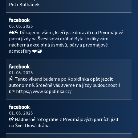
Petr Kulhánek
05. 05. 2025
🚂🌸 Děkujeme všem, kteří jste dorazili na Prvomájové
parní jízdy na Švestková dráha! Byla to díky vám
nádherná akce plná úsměvů, páry a prvomájové
atmosféry ❤️🚉
01. 05. 2025
🤖 Tento víkend budeme po Kopidlnka opět jezdit
autonomně. Srdečně vás zveme na jízdy budoucnosti!
👉 https://www.kopidlnka.cz/
01. 05. 2025
📸 Nádherné fotografie z Prvomájových parních jízd
na Švestková dráha.