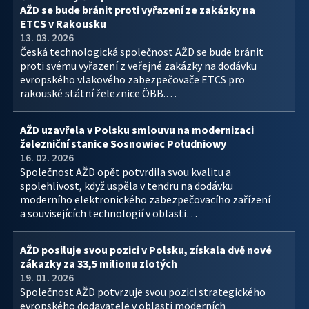
AŽD se bude bránit proti vyřazení ze zakázky na
ETCS v Rakousku
13. 03. 2026
Česká technologická společnost AŽD se bude bránit
proti svému vyřazení z veřejné zakázky na dodávku
evropského vlakového zabezpečovače ETCS pro
rakouské státní železnice ÖBB.…
AŽD uzavřela v Polsku smlouvu na modernizaci
železniční stanice Sosnowiec Południowy
16. 02. 2026
Společnost AŽD opět potvrdila svou kvalitu a
spolehlivost, když uspěla v tendru na dodávku
moderního elektronického zabezpečovacího zařízení
a souvisejících technologií v oblasti…
AŽD posiluje svou pozici v Polsku, získala dvě nové
zákazky za 33,5 milionu zlotých
19. 01. 2026
Společnost AŽD potvrzuje svou pozici strategického
evropského dodavatele v oblasti moderních