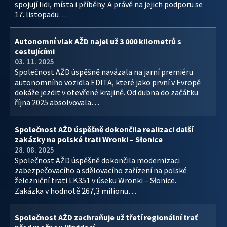
spojují lidi, místa i příběhy. A právě na jejich podporu se
17. listopadu…
Autonomní vlak AŽD najel už 3 000 kilometrů s
cestujícími
03. 11. 2025
Společnost AŽD úspěšně navázala na jarní premiéru
autonomního vozidla EDITA, které jako první v Evropě
dokáže jezdit v otevřené krajině. Od dubna do začátku
října 2025 absolvovala…
Společnost AŽD úspěšně dokončila realizaci další
zakázky na polské trati Wronki – Słonice
28. 08. 2025
Společnost AŽD úspěšně dokončila modernizaci
zabezpečovacího a sdělovacího zařízení na polské
železniční trati LK351 v úseku Wronki – Słonice.
Zakázka v hodnotě 267,3 milionu…
Společnost AŽD zachraňuje už třetí regionální trať