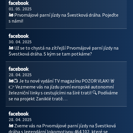
01. 05. 2025
🚂 Prvomájové parní jízdy na Švestková dráha. Pojeďte
s námi!
30. 04. 2025
🚂 Už se to chystá na zítřejší Prvomájové parní jízdy na
Švestková dráha. S kým se tam potkáme?
28. 04. 2025
🚂📺 Je tu nové vydání TV magazínu POZOR VLAK! 🚨
👉 Vezmeme vás na jízdu první evropské autonomní
železniční linky s cestujícími na širé trati! 🔍 Podíváme
se na projekt Zaniklé tratě…
28. 04. 2025
🚂 Zveme vás na Prvomájové parní jízdy na Švestková
dráha s legendární lokomotivou 464.102, které se