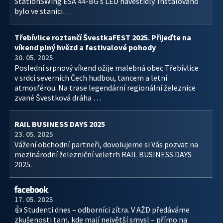
StationSWing ESA 44-BG s LED návěstidly. Instalováno
bylo ve stanici…
Třebívlice roztančí ŠvestkaFEST 2025. Přijeďte na
víkend plný hvězd a festivalové pohody
30. 05. 2025
Poslední srpnový víkend ožije malebná obec Třebívlice
v srdci severních Čech hudbou, tancem a letní
atmosférou. Na trase legendární regionální železnice
zvané Švestková dráha …
RAIL BUSINESS DAYS 2025
23. 05. 2025
Vážení obchodní partneři, dovolujeme si Vás pozvat na
mezinárodní železniční veletrh RAIL BUSINESS DAYS
2025.
17. 05. 2025
👍 Studenti dnes – odborníci zítra. V AŽD předáváme
zkušenosti tam, kde mají největší smysl – přímo na