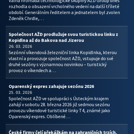
Valná hromada technologické skupiny AŽD Group dnes
rozhodla o obsazení vrcholného vedení na další tříleté
období. Generálním ředitelem a jednatelem byl zvolen
Zdeněk Chrdle,…
Společnost AŽD prodlužuje svou turistickou linku z
Kopidlna až do Bakova nad Jizerou
26. 03. 2026
Sezónní víkendová železniční linka Kopidlnka, kterou
vlastní a provozuje společnost AŽD, vstupuje do své
druhé sezóny s významnou novinkou – turistický
provoz o víkendech a…
Oparenský expres zahajuje sezónu 2026
25. 03. 2026
Společnost AŽD ve spolupráci s Ústeckým krajem
zahájí v sobotu 28. března 2026 již sedmou sezónu
provozu víkendové turistické linky T4, známé jako
Oparenský expres. Oblíbené…
České firmy čelí překážkám na zahraničních trzích.