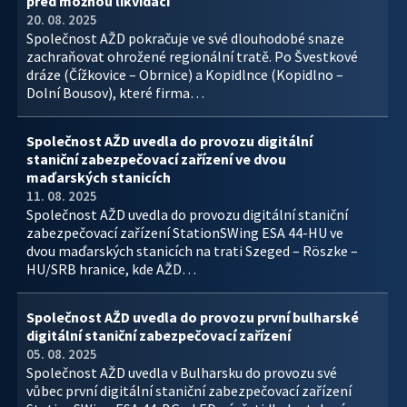
před možnou likvidací
20. 08. 2025
Společnost AŽD pokračuje ve své dlouhodobé snaze
zachraňovat ohrožené regionální tratě. Po Švestkové
dráze (Čížkovice – Obrnice) a Kopidlnce (Kopidlno –
Dolní Bousov), které firma…
Společnost AŽD uvedla do provozu digitální
staniční zabezpečovací zařízení ve dvou
maďarských stanicích
11. 08. 2025
Společnost AŽD uvedla do provozu digitální staniční
zabezpečovací zařízení StationSWing ESA 44-HU ve
dvou maďarských stanicích na trati Szeged – Röszke –
HU/SRB hranice, kde AŽD…
Společnost AŽD uvedla do provozu první bulharské
digitální staniční zabezpečovací zařízení
05. 08. 2025
Společnost AŽD uvedla v Bulharsku do provozu své
vůbec první digitální staniční zabezpečovací zařízení