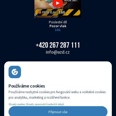
Poslední díl
Pozor vlak
160.
+420 267 287 111
info@azd.cz
AŽD Praha s.r.o.
Žirovnická 3146/2, Záběhlice, 106 00 Praha 10
Česká republika
Používáme cookies
Používáme nezbytné cookies pro fungování webu a volitelné cookies
AŽD Praha s.r.o. je zapsaná v obchodním rejstříku vedeném Městským soudem v
pro analytiku, marketing a rozšířené funkce.
Praze pod sp. zn.: C 14616
·
Zásady cookies
Zásady zpracování osobních údajů
(c) Created by
Přijmout vše