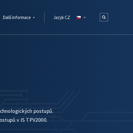
Další informace
Jazyk CZ
echnologických postupů.
postupů v IS TPV2000.
.