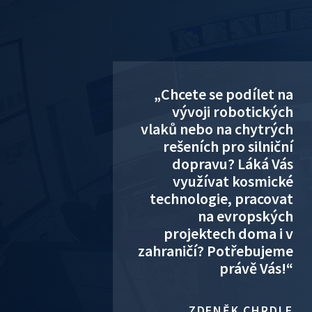
„Chcete se podílet na
vývoji robotických
vlaků nebo na chytrých
rešeních pro silniční
dopravu? Láká Vás
využívat kosmické
technologie, pracovat
na evropských
projektech doma i v
zahraničí? Potřebujeme
právě Vás!“
ZDENĚK CHRDLE