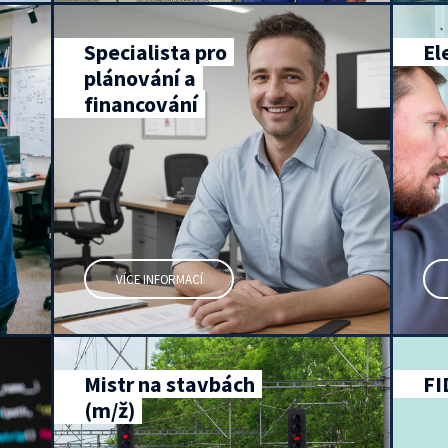
Specialista pro
El
plánování a
financování
VÍCE INFORMACÍ
Mistr na stavbách
FI
(m/ž)