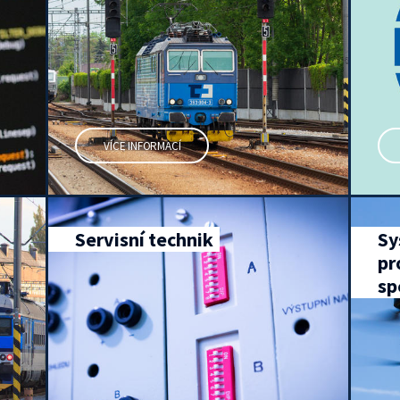
VÍCE INFORMACÍ
Servisní technik
Sy
pr
sp