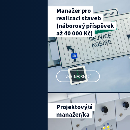
Manažer pro
realizaci staveb
(náborový příspěvek
až 40 000 Kč)
VÍCE INFORMACÍ
Projektový/á
manažer/ka