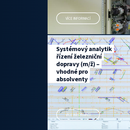
VÍCE INFORMACÍ
Systémový analytik
řízení železniční
dopravy (m/ž) –
vhodné pro
absolventy
VÍCE INFORMACÍ