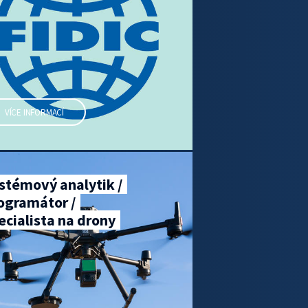
VÍCE INFORMACÍ
stémový analytik /
ogramátor /
ecialista na drony