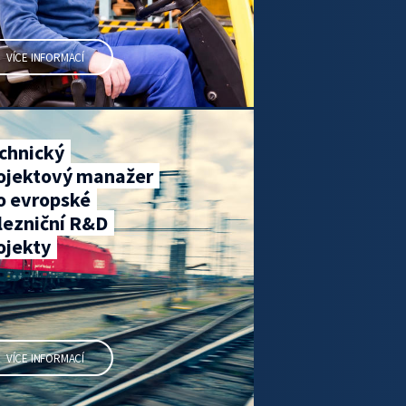
VÍCE INFORMACÍ
chnický
ojektový manažer
o evropské
lezniční R&D
ojekty
VÍCE INFORMACÍ