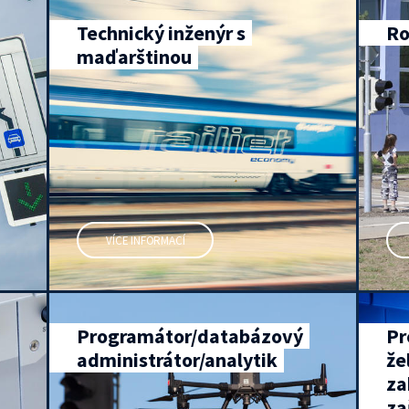
Technický inženýr s
Ro
maďarštinou
VÍCE INFORMACÍ
Programátor/databázový
Pr
administrátor/analytik
že
za
za