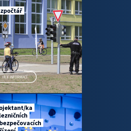
zpočtář
VÍCE INFORMACÍ
ojektant/ka
lezničních
bezpečovacích
řízení