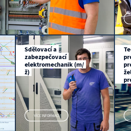
Sdělovací a
Te
zabezpečovací
pr
elektromechanik (m/
pr
ž)
že
pr
VÍCE INFORMACÍ