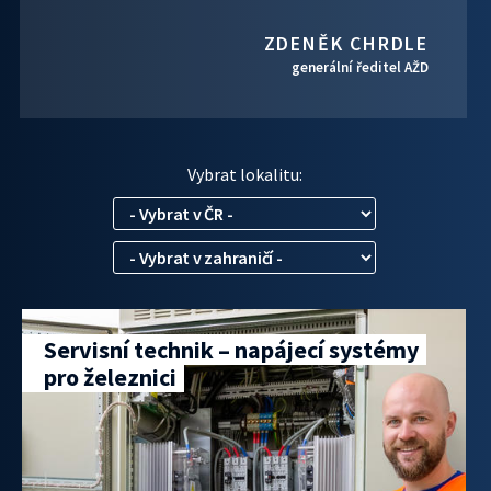
ZDENĚK CHRDLE
generální ředitel AŽD
Vybrat lokalitu:
Servisní technik – napájecí systémy
pro železnici