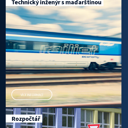
Technický inženýr s maďarštinou
VÍCE INFORMACÍ
Rozpočtář