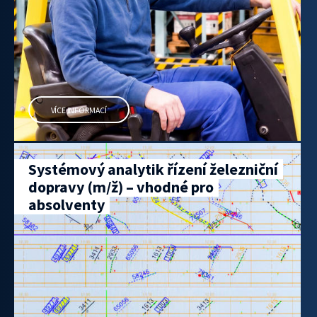
VÍCE INFORMACÍ
Systémový analytik řízení železniční
dopravy (m/ž) – vhodné pro
absolventy