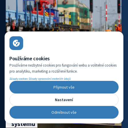
Používáme cookies
Používáme nezbytné cookies pro fungování webu a volitelné cookies
pro analytiku, marketing a rozšířené funkce.
·
Zásady cookies
Zásady zpracování osobních údajů
VÍCE INFORMACÍ
Přijmout vše
Nastavení
Vývojový pracovník aplikace
Odmítnout vše
automatizovaného testování
systémů