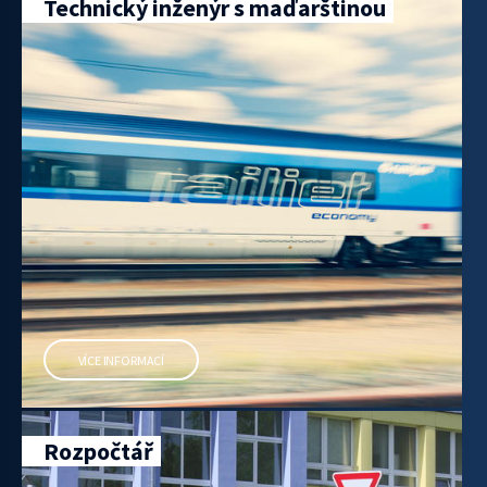
Technický inženýr s maďarštinou
VÍCE INFORMACÍ
Rozpočtář