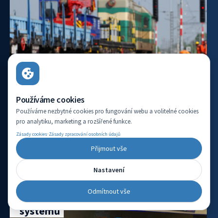
Používáme cookies
Používáme nezbytné cookies pro fungování webu a volitelné cookies
pro analytiku, marketing a rozšířené funkce.
·
Zásady cookies
Zásady zpracování osobních údajů
VÍCE INFORMACÍ
Přijmout vše
Nastavení
Vývojový pracovník aplikace
Odmítnout vše
automatizovaného testování
systémů