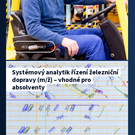
VÍCE INFORMACÍ
Systémový analytik řízení železniční
dopravy (m/ž) – vhodné pro
absolventy