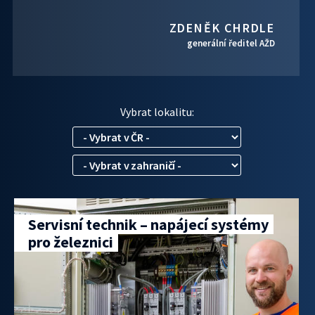
ZDENĚK CHRDLE
generální ředitel AŽD
Vybrat lokalitu:
Servisní technik – napájecí systémy
pro železnici