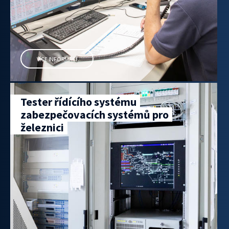
VÍCE INFORMACÍ
Tester řídícího systému
zabezpečovacích systémů pro
železnici