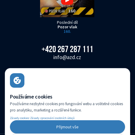
Poslední díl
Pozor vlak
160.
+420 267 287 111
info@azd.cz
AŽD Praha s.r.o.
Žirovnická 3146/2, Záběhlice, 106 00 Praha 10
Česká republika
Používáme cookies
Používáme nezbytné cookies pro fungování webu a volitelné cookies
AŽD Praha s.r.o. je zapsaná v obchodním rejstříku vedeném Městským soudem v
pro analytiku, marketing a rozšířené funkce.
Praze pod sp. zn.: C 14616
·
Zásady cookies
Zásady zpracování osobních údajů
(c) Created by
Přijmout vše