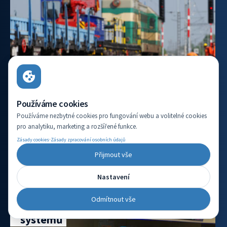
Používáme cookies
Používáme nezbytné cookies pro fungování webu a volitelné cookies
pro analytiku, marketing a rozšířené funkce.
·
Zásady cookies
Zásady zpracování osobních údajů
VÍCE INFORMACÍ
Přijmout vše
Nastavení
Vývojový pracovník aplikace
Odmítnout vše
automatizovaného testování
systémů