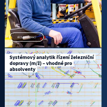
VÍCE INFORMACÍ
Systémový analytik řízení železniční
dopravy (m/ž) – vhodné pro
absolventy