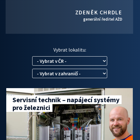
ZDENĚK CHRDLE
generální ředitel AŽD
Vybrat lokalitu:
Servisní technik – napájecí systémy
pro železnici