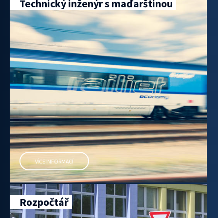
Technický inženýr s maďarštinou
VÍCE INFORMACÍ
Rozpočtář