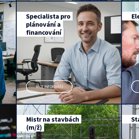
Specialista pro
El
plánování a
financování
VÍCE INFORMACÍ
Mistr na stavbách
St
(m/ž)