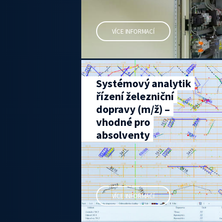
VÍCE INFORMACÍ
Systémový analytik
řízení železniční
dopravy (m/ž) –
vhodné pro
absolventy
VÍCE INFORMACÍ