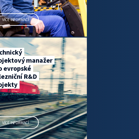
VÍCE INFORMACÍ
chnický
ojektový manažer
o evropské
lezniční R&D
ojekty
VÍCE INFORMACÍ