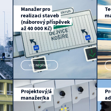
Manažer pro
Te
realizaci staveb
ma
(náborový příspěvek
až 40 000 Kč)
VÍCE INFORMACÍ
Projektový/á
Pr
manažer/ka
ad