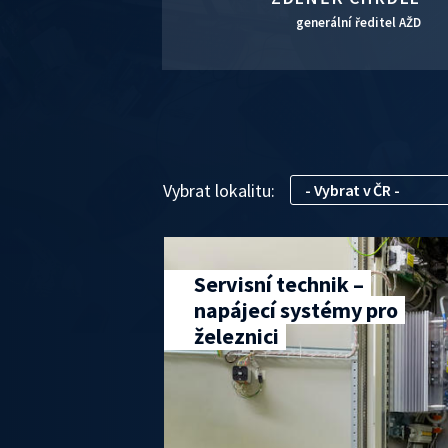
generální ředitel AŽD
Vybrat lokalitu:
Servisní technik –
napájecí systémy pro
železnici