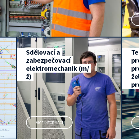
Sdělovací a
Te
zabezpečovací
pr
elektromechanik (m/
pr
ž)
že
pr
VÍCE INFORMACÍ