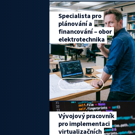
Specialista pro
plánování a
financování – obor
elektrotechnika
VÍCE INFORMACÍ
Vývojový pracovník
pro implementaci
virtualizačních