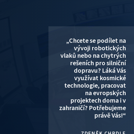
„Chcete se podílet na
vývoji robotických
vlaků nebo na chytrých
rešeních pro silniční
dopravu? Láká Vás
využívat kosmické
technologie, pracovat
na evropských
projektech doma i v
zahraničí? Potřebujeme
právě Vás!“
ZDENĚK CHRDLE