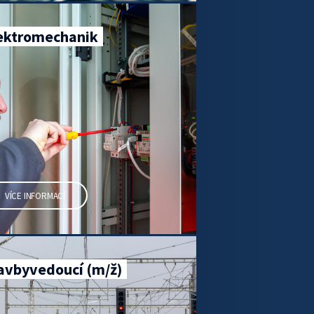
ektromechanik
VÍCE INFORMACÍ
avbyvedoucí (m/ž)