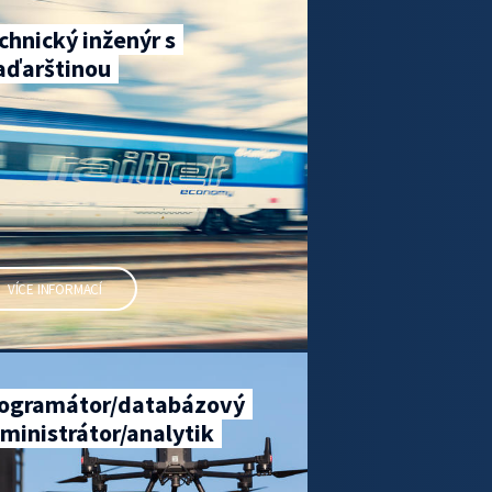
chnický inženýr s
ďarštinou
VÍCE INFORMACÍ
ogramátor/databázový
ministrátor/analytik