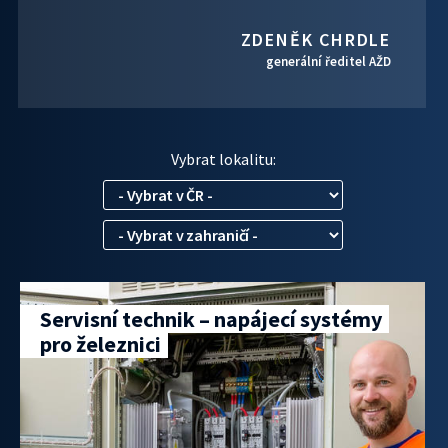
ZDENĚK CHRDLE
generální ředitel AŽD
Vybrat lokalitu:
Servisní technik – napájecí systémy
pro železnici