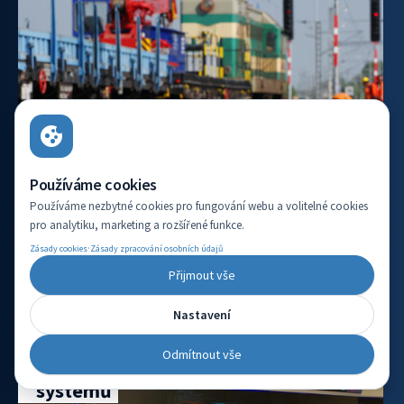
Používáme cookies
Používáme nezbytné cookies pro fungování webu a volitelné cookies
pro analytiku, marketing a rozšířené funkce.
·
Zásady cookies
Zásady zpracování osobních údajů
VÍCE INFORMACÍ
Přijmout vše
Nastavení
Vývojový pracovník aplikace
Odmítnout vše
automatizovaného testování
systémů