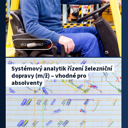
VÍCE INFORMACÍ
Systémový analytik řízení železniční
dopravy (m/ž) – vhodné pro
absolventy