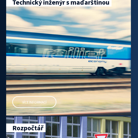
Technický inženýr s maďarštinou
VÍCE INFORMACÍ
Rozpočtář