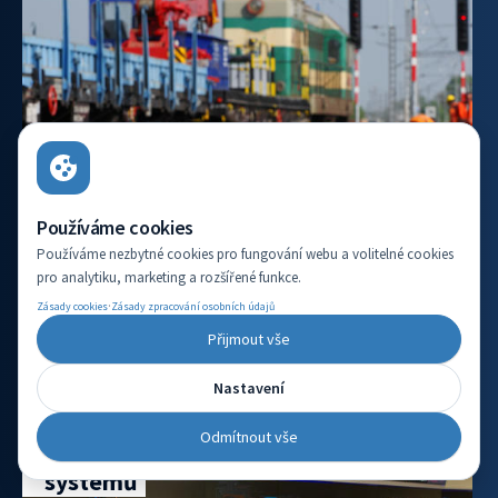
Používáme cookies
Používáme nezbytné cookies pro fungování webu a volitelné cookies
pro analytiku, marketing a rozšířené funkce.
·
Zásady cookies
Zásady zpracování osobních údajů
VÍCE INFORMACÍ
Přijmout vše
Nastavení
Vývojový pracovník aplikace
Odmítnout vše
automatizovaného testování
systémů