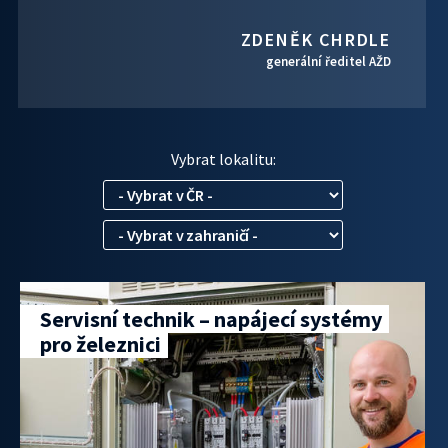
ZDENĚK CHRDLE
generální ředitel AŽD
Vybrat lokalitu:
Servisní technik – napájecí systémy
pro železnici