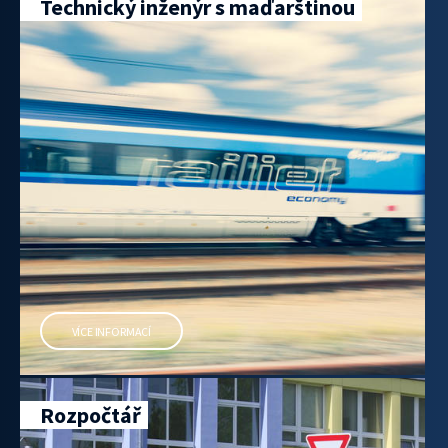
Technický inženýr s maďarštinou
VÍCE INFORMACÍ
Rozpočtář