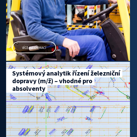
VÍCE INFORMACÍ
Systémový analytik řízení železniční
dopravy (m/ž) – vhodné pro
absolventy